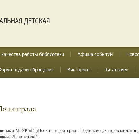
АЛЬНАЯ ДЕТСКАЯ
 качества работы библиотеки
Афиша событий
Ново
Форма подачи обращения
Викторины
Читателям
Ленинграда
листами МБУК «ГЦДБ» » на территории г. Горнозаводска проводился оп
локаде Ленинграда?».