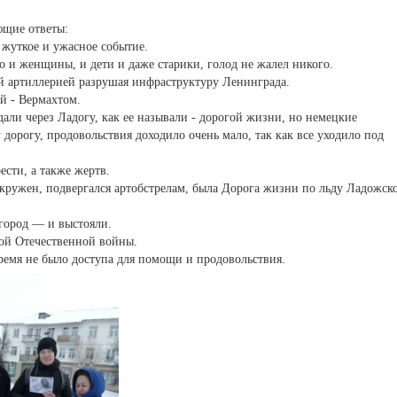
ющие ответы:
о жуткое и ужасное событие.
о и женщины, и дети и даже старики, голод не жалел никого.
ой артиллерией разрушая инфраструктуру Ленинграда.
й - Вермахтом.
дали через Ладогу, как ее называли - дорогой жизни, но немецкие
орогу, продовольствия доходило очень мало, так как все уходило под
ести, а также жертв.
окружен, подвергался артобстрелам, была Дорога жизни по льду Ладожск
город — и выстояли.
кой Отечественной войны.
время не было доступа для помощи и продовольствия.