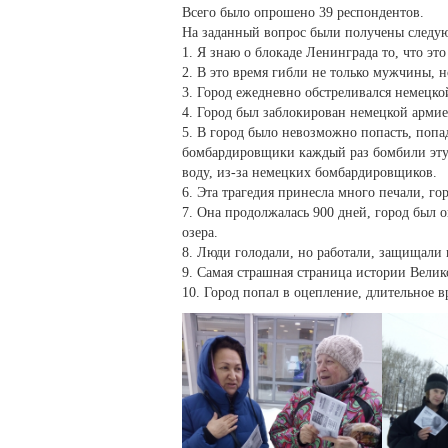
Всего было опрошено 39 респондентов.
На заданный вопрос были получены следу
1. Я знаю о блокаде Ленинграда то, что эт
2. В это время гибли не только мужчины, н
3. Город ежедневно обстреливался немецк
4. Город был заблокирован немецкой армие
5. В город было невозможно попасть, попа
бомбардировщики каждый раз бомбили эту д
воду, из-за немецких бомбардировщиков.
6. Эта трагедия принесла много печали, гор
7. Она продолжалась 900 дней, город был 
озера.
8. Люди голодали, но работали, защищали 
9. Самая страшная страница истории Вели
10. Город попал в оцепление, длительное 